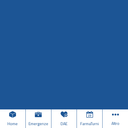
Altro
Home
Emergenze
DAE
FarmaTurni